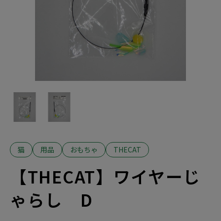
おやつ
目的から探す
フード
ベッド
おもちゃ
フード
猫砂
フード
用品
お手入れ
ごはん
トイレ
用品
トイレ用品
用品
犬
掃除
おやつ
サークル・ケージ
猫
爪とぎ
鳥
犬
おやつ
健康・体調管理
小動物
お散歩・お出かけ
猫
アクア
タワー
犬猫共通
犬猫共通
健康
トイレ・衛生ケア
食器
サークル・ケージ
犬
お留守番・安全対策
掃除
- トイレ
食器
猫
用品
おもちゃ
THECAT
- 掃除
犬
散歩・お出かけ
猫
猫
【THECAT】ワイヤーじ
- 猫砂
ブランドから探す
おもちゃ
犬猫共通
犬
- トイレ
犬猫共通
ゃらし D
小動物