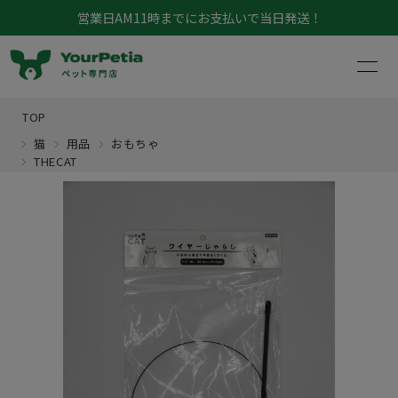
7,000円以上で送料無料！
TOP
猫
用品
おもちゃ
THECAT
マイページ
お買い物カゴ
犬
猫
犬猫共通
鳥
フード
小動物
フード
アクア
介護
おやつ
昆虫
フード