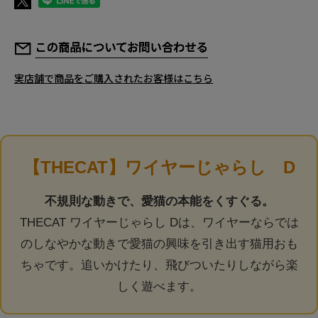
YourPetiaについて
店舗情報
実店舗で商品をご購入されたお客様はこちら
お客様の声
マイページ / ログイン
新規会員登録
サイトマップ
特定商取引法に関する表示
個人情報の取り扱いについて
【THECAT】ワイヤーじゃらし D
よくある質問
お問い合わせ
不規則な動きで、愛猫の本能をくすぐる。
THECAT ワイヤーじゃらし Dは、ワイヤーならでは
のしなやかな動きで愛猫の興味を引き出す猫用おも
ちゃです。追いかけたり、飛びついたりしながら楽
しく遊べます。