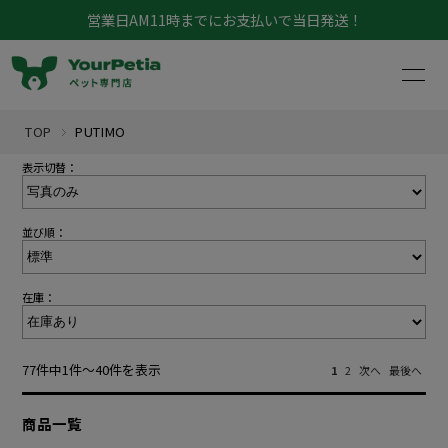
営業日AM11時までにお支払いで当日発送！
TOP
PUTIMO
表示切替：
並び順：
マイページ
お買い物カゴ
在庫：
犬
猫
犬猫共通
77件中1件～40件を表示
1
2
次へ
最後へ
鳥
フード
小動物
フード
アクア
介護
商品一覧
おやつ
昆虫
フード