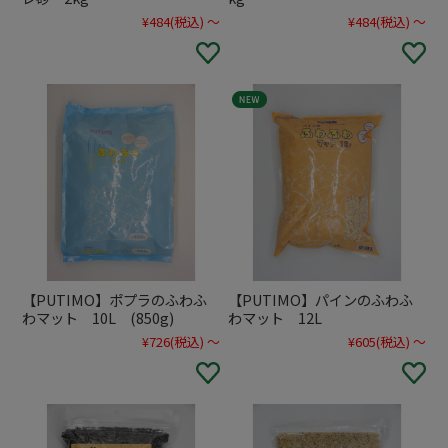
¥484
(税込)
～
¥484
(税込)
～
YourPetiaについて
店舗情報
お客様の声
マイページ / ログイン
新規会員登録
サイトマップ
特定商取引法に関する表示
個人情報の取り扱いについて
よくある質問
お問い合わせ
【PUTIMO】ポプラのふわふ
【PUTIMO】パインのふわふ
わマット 10L (850g)
わマット 12L
¥726
(税込)
～
¥605
(税込)
～