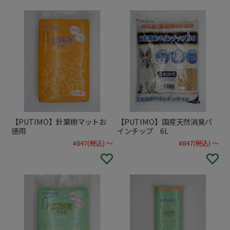
おやつ
目的から探す
フード
ベッド
おもちゃ
フード
猫砂
フード
用品
お手入れ
ごはん
トイレ
用品
トイレ用品
用品
犬
掃除
おやつ
サークル・ケージ
猫
爪とぎ
鳥
犬
おやつ
健康・体調管理
小動物
お散歩・お出かけ
猫
アクア
タワー
犬猫共通
犬猫共通
健康
トイレ・衛生ケア
食器
【PUTIMO】針葉樹マットお
【PUTIMO】国産天然消臭パ
サークル・ケージ
徳用
インチップ 6L
犬
お留守番・安全対策
¥847
(税込)
～
¥847
(税込)
～
掃除
- トイレ
食器
- 掃除
犬
散歩・お出かけ
猫
猫
- 猫砂
ブランドから探す
おもちゃ
犬猫共通
犬
- トイレ
犬猫共通
小動物