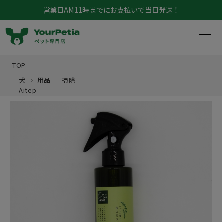
営業日AM11時までにお支払いで当日発送！
TOP
犬
用品
掃除
Aitep
マイページ
お買い物カゴ
犬
猫
犬猫共通
鳥
フード
小動物
フード
アクア
介護
おやつ
昆虫
フード