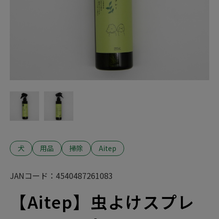
おやつ
目的から探す
フード
ベッド
おもちゃ
フード
猫砂
フード
用品
お手入れ
ごはん
トイレ
用品
トイレ用品
用品
犬
掃除
おやつ
サークル・ケージ
猫
爪とぎ
鳥
犬
おやつ
健康・体調管理
小動物
お散歩・お出かけ
猫
アクア
タワー
犬猫共通
犬猫共通
健康
トイレ・衛生ケア
食器
サークル・ケージ
犬
お留守番・安全対策
掃除
- トイレ
食器
犬
用品
掃除
Aitep
- 掃除
犬
散歩・お出かけ
猫
猫
- 猫砂
ブランドから探す
おもちゃ
犬猫共通
JANコード：
4540487261083
犬
- トイレ
犬猫共通
【Aitep】虫よけスプレ
小動物