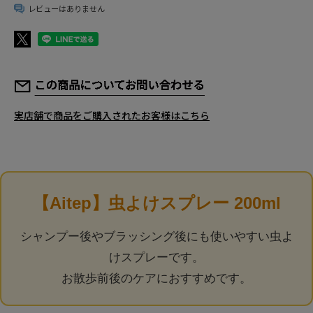
レビューはありません
YourPetiaについて
店舗情報
お客様の声
マイページ / ログイン
新規会員登録
実店舗で商品をご購入されたお客様はこちら
サイトマップ
特定商取引法に関する表示
個人情報の取り扱いについて
よくある質問
お問い合わせ
【Aitep】虫よけスプレー 200ml
シャンプー後やブラッシング後にも使いやすい虫よ
けスプレーです。
お散歩前後のケアにおすすめです。