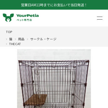
営業日AM11時までにお支払いで当日発送！
TOP
猫
用品
サークル・ケージ
THECAT
マイページ
お買い物カゴ
犬
猫
犬猫共通
鳥
フード
小動物
フード
アクア
介護
おやつ
昆虫
フード