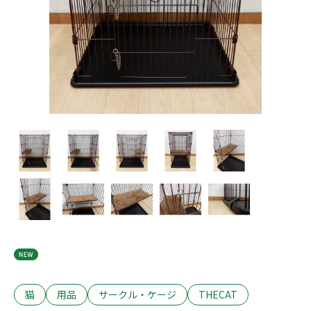
おやつ
目的から探す
フード
ベッド
おもちゃ
フード
猫砂
フード
用品
お手入れ
ごはん
トイレ
用品
トイレ用品
用品
犬
掃除
おやつ
サークル・ケージ
猫
爪とぎ
鳥
犬
おやつ
健康・体調管理
小動物
お散歩・お出かけ
猫
アクア
タワー
犬猫共通
犬猫共通
健康
トイレ・衛生ケア
食器
サークル・ケージ
犬
お留守番・安全対策
掃除
- トイレ
食器
- 掃除
犬
散歩・お出かけ
猫
猫
- 猫砂
ブランドから探す
おもちゃ
犬猫共通
犬
- トイレ
犬猫共通
小動物
猫
用品
サークル・ケージ
THECAT