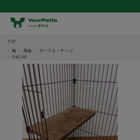
TOP
猫
用品
サークル・ケージ
THECAT
マイページ
犬
猫
犬猫共通
鳥
フード
小動物
フード
アクア
介護
おやつ
昆虫
フード