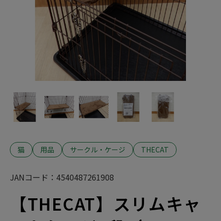
おやつ
目的から探す
フード
ベッド
おもちゃ
フード
猫砂
フード
用品
お手入れ
ごはん
トイレ
用品
トイレ用品
用品
犬
掃除
おやつ
サークル・ケージ
猫
爪とぎ
鳥
犬
おやつ
健康・体調管理
小動物
お散歩・お出かけ
猫
アクア
タワー
犬猫共通
犬猫共通
健康
トイレ・衛生ケア
食器
サークル・ケージ
犬
お留守番・安全対策
掃除
- トイレ
食器
猫
用品
サークル・ケージ
THECAT
- 掃除
犬
散歩・お出かけ
猫
猫
- 猫砂
ブランドから探す
おもちゃ
犬猫共通
JANコード：
4540487261908
犬
- トイレ
犬猫共通
【THECAT】スリムキャ
小動物