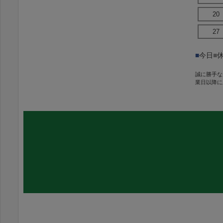
20
27
■
今日
■
誠に勝手な
業日以降に